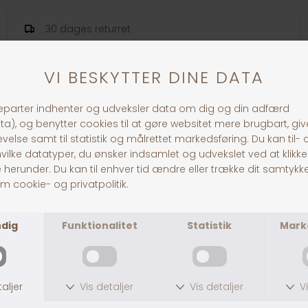
30 dages returret
Fragt fra 39,-
1-3 dages levering
Andre købte også