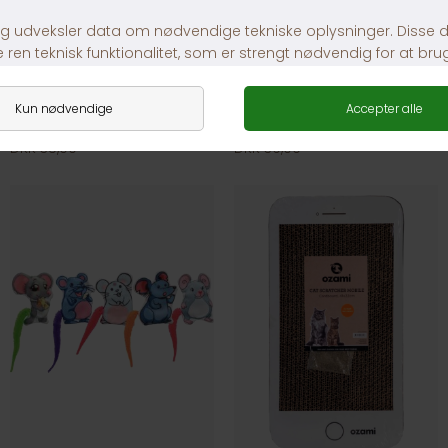
Dogman Safarimus
Trixie Drillepind Stjerne & 3 Bolde
DKK 35,00
DKK 39,00