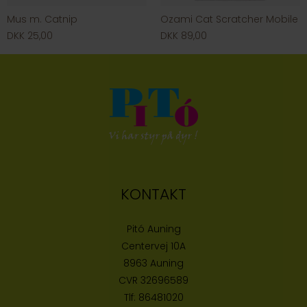
Mus m. Catnip
Ozami Cat Scratcher Mobile
DKK 25,00
DKK 89,00
KONTAKT
Pitó Auning
Centervej 10A
8963 Auning
CVR
32696589
Tlf:
86481020