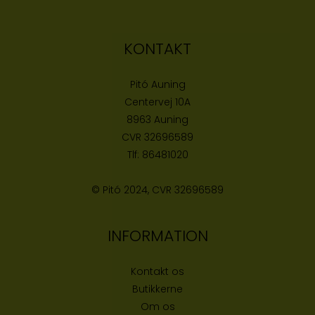
KONTAKT
Pitó Auning
Centervej 10A
8963 Auning
CVR
32696589
Tlf:
86481020
© Pitó 2024, CVR
32696589
INFORMATION
Kontakt os
Butikke
rne
Om os