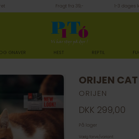
ret
Fragt fra 39,-
1-3 dages l
 OG GNAVER
HEST
REPTIL
FU
ORIJEN CAT 
ORIJEN
DKK 299,00
På lager
Vælg farve/variant: