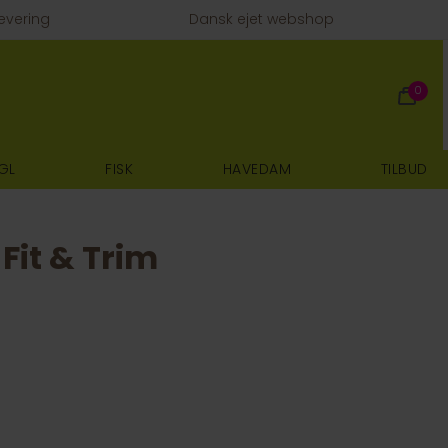
evering
Dansk ejet webshop
0
GL
FISK
HAVEDAM
TILBUD
Fit & Trim