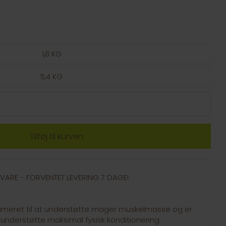
1,8 KG
5,4 KG
GSVARE - FORVENTET LEVERING 7 DAGE!
ptimeret til at understøtte mager muskelmasse og er
t understøtte maksimal fysisk konditionering.