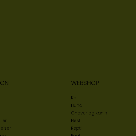
ION
WEBSHOP
Kat
Hund
Gnaver og kanin
iler
Hest
elser
Reptil
ing
Fugl