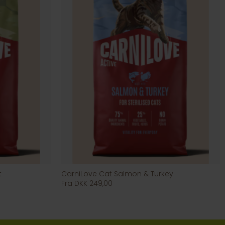
t
CarniLove Cat Salmon & Turkey
Fra DKK 249,00