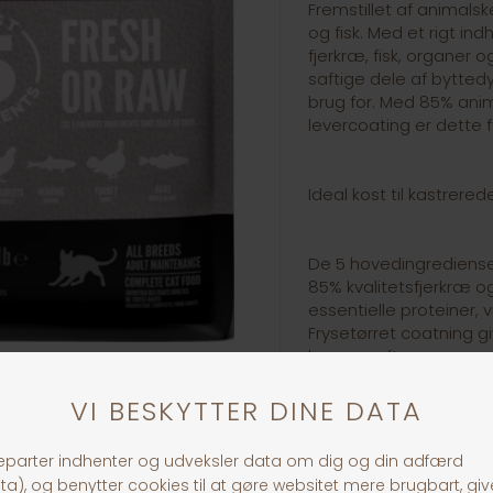
Fremstillet af animalske
og fisk. Med et rigt i
fjerkræ, fisk, organer 
saftige dele af bytted
brug for. Med 85% anim
levercoating er dette
Ideal kost til kastrered
De 5 hovedingredienser 
85% kvalitetsfjerkræ og 
essentielle proteiner, 
Frysetørret coatning gi
længes efter.
Fremstillet i Canada 
Kornfrit
Metaboliserbar energi 
kalorier fordelt med 45 