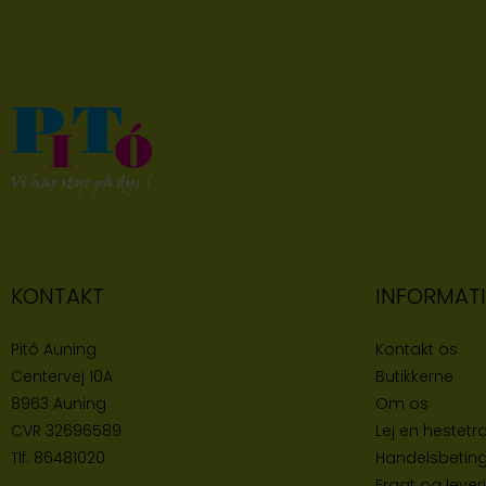
KONTAKT
INFORMAT
Pitó Auning
Kontakt os
Centervej 10A
Butikke
rne
8963 Auning
Om os
CVR
32696589
Lej en hestetra
Tlf:
86481020
Handelsbeting
Fragt og lever