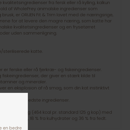
 kvalitetsingredienser fra fersk eller rå kylling, kalkun
ndhold af WholePrey animalske ingredienser som
og brusk, er ORIJEN Fit & Trim lavet med de næringsrige,
yrene for at levere den magre næring, som katte har
alske kvalitetsingredienser og en frysetørret
 foder uden sammenligning.
e/steriliserede katte.
er ferske eller rå fjerkræ- og fiskeingredienser.
fiskeingredienser, der giver en stærk kilde til
vitaminer og mineraler.
ver en eksplosion af rå smag, som din kat instinktivt
med verdens bedste ingredienser.
er 3710 kcal/kg (464 kcal pr. standard 125 g kop) med
% fra protein, 18 % fra kulhydrater og 36 % fra fedt.