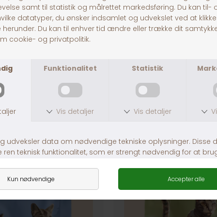
30 dages returret
Fragt fra 39,-
1-3 dages levering
ANDRE KØBTE OGSÅ