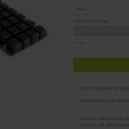
Natur
Vælg størrelse/vægt:
Antal
!DETTE PRODUKT SENDES 
Skildpadde foder 10 bli
Indhold: 34% fiskkød, 2
cyclops, 11% gammaru