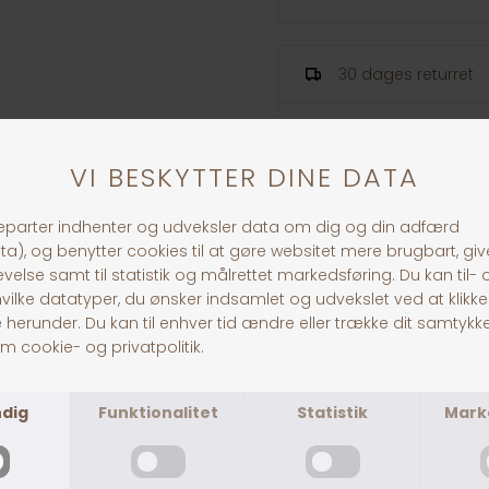
30 dages returret
Fragt fra 39,-
1-3 dages levering
ANDRE KØBTE OGSÅ