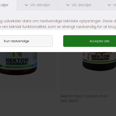
Nekton-Rep Calcium-Pur+
DKK 89,00