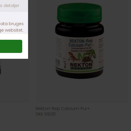
Nekton-Rep Calcium-Pur+
DKK 59,00