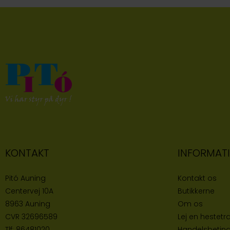
KONTAKT
INFORMAT
Pitó Auning
Kontakt os
Centervej 10A
Butikke
rne
8963 Auning
Om os
CVR
32696589
Lej en hestetra
Tlf:
86481020
Handelsbeting