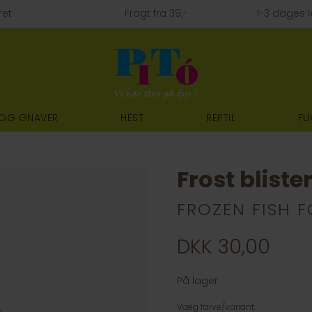
ret
Fragt fra 39,-
1-3 dages l
 OG GNAVER
HEST
REPTIL
FU
Frost blist
FROZEN FISH 
DKK 30,00
På lager
Vælg farve/variant: