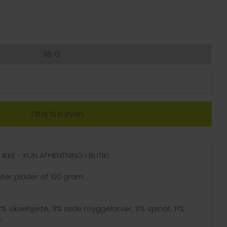
95 G
IKKE - KUN AFHENTNING I BUTIK!
ster plader af 100 gram
2% oksehjerte, 11% røde myggelarver, 11% spinat, 11%
s