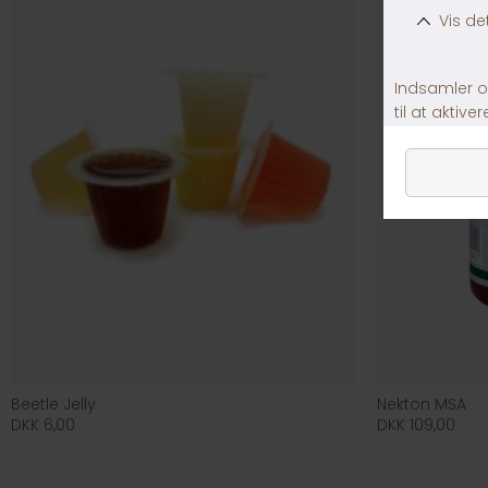
Beetle Jelly
Nekton MSA
DKK 6,00
DKK 109,00