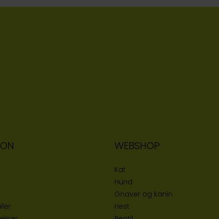
ION
WEBSHOP
Kat
Hund
Gnaver og kanin
iler
Hest
elser
Reptil