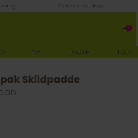
evering
Dansk ejet webshop
0
GL
FISK
HAVEDAM
TILBUD
erpak Skildpadde
FOOD