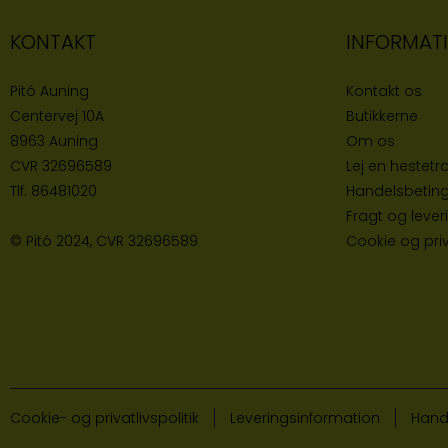
KONTAKT
INFORMAT
Pitó Auning
Kontakt os
Centervej 10A
Butikke
rne
8963 Auning
Om os
CVR
32696589
Lej en hestetra
Tlf:
86481020
Handelsbeting
Fragt og lever
© Pitó 2024, CVR
32696589
Cookie og priva
Cookie- og privatlivspolitik
Leveringsinformation
Hand