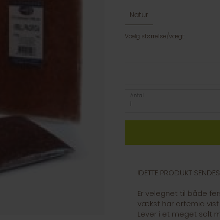
Natur
Vælg størrelse/vægt:
Antal
!DETTE PRODUKT SENDES 
Er velegnet til både fe
vækst har artemia vist 
Lever i et meget salt mi