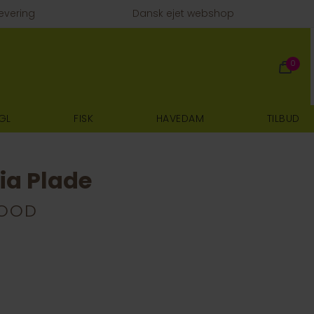
evering
Dansk ejet webshop
0
GL
FISK
HAVEDAM
TILBUD
ia Plade
FOOD