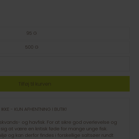
95 G
500 G
IKKE - KUN AFHENTNING I BUTIK!
rskvands- og havfisk. For at sikre god overlevelse og
sig at være en kritisk føde for mange unge fisk.
ljø og kan derfor findes i forskellige saltsøer rundt