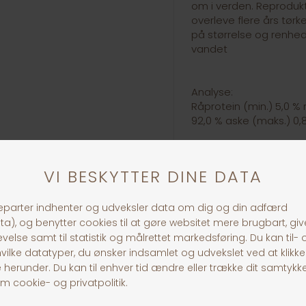
om i verden. Reprodukt
overleve flere års tørk
på størrelse og renhed,
vandet
Analyse:
Råprotein (min.) 5,0 % 
92,0 % aske (maks.) 0,
30 dages returret
Fragt fra 39,-
1-3 dages levering