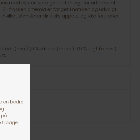
ion med cyster, som gør det muligt for artemia at
e. 3F frossen artemia er fanget i naturen og udvalgt
 hvilket stimulerer din fisks appetit og ikke forurener
råfedt (min.) 1,0 % råfiber (maks.) 0,9 % fugt (maks.)
8 %