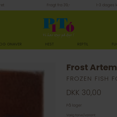
ret
Fragt fra 39,-
1-3 dages l
 OG GNAVER
HEST
REPTIL
FU
Frost Artem
FROZEN FISH 
DKK 30,00
På lager
Vælg farve/variant: