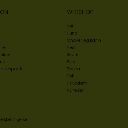
ION
WEBSHOP
Kat
Hund
Gnaver og kanin
iler
Hest
elser
Reptil
ing
Fugl
tlivspolitik
Fjerkræ
Fisk
Havedam
Nyheder
elsbetingelser