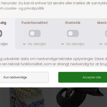
Arion Sensitive Large Breed
DKK 579,00
Andre købte også