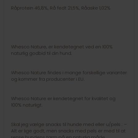
Råprotein 46,8%, Rå fedt 21,5%, Råaske 1,02%
Whesco Nature, er kendetegnet ved en 100%
naturlig godbid til din hund.
Whesco Nature findes i mange forskellige varianter
og kommer fra producenter i EU.
Whesco Nature er kendetegnet for kvalitet og
100% naturligt.
Skal jeg vælge snacks til hunde med eller u/pels : –
Alt er lige godt, men snacks med pels er med til at
rense hundens tarm på en naturlig måde.