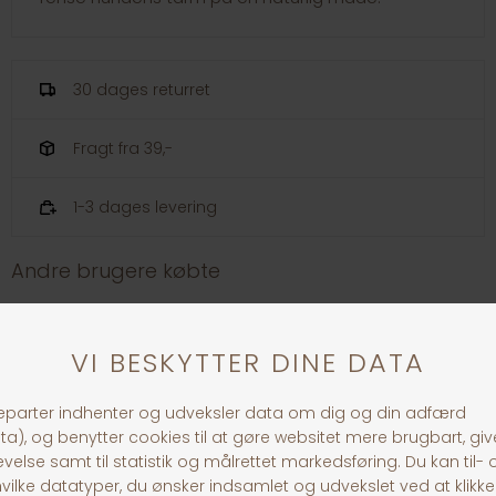
30 dages returret
Fragt fra 39,-
1-3 dages levering
Andre brugere købte