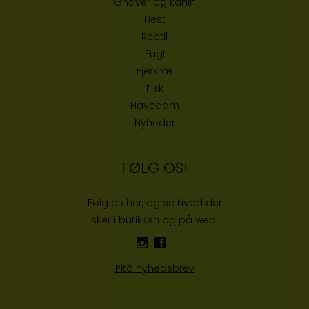
Gnaver og kanin
Hest
Reptil
Fugl
Fjerkræ
Fisk
Havedam
Nyheder
FØLG OS!
Følg os her, og se hvad der
sker i butikken og på web:
Pitó nyhedsbrev