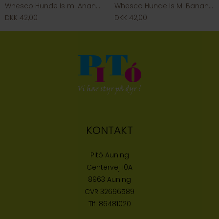
Whesco Hunde Is m. Ananas & Gulerod
Whesco Hunde Is M. Banan & Vanilje
DKK 42,00
DKK 42,00
KONTAKT
Pitó Auning
Centervej 10A
8963 Auning
CVR
32696589
Tlf:
86481020