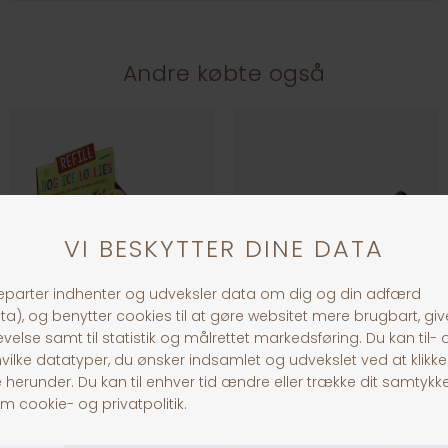
Andre købte også
Hundeis Lollipop Refill
Whesco Lammehorn
DKK 35,00
DKK 45,00