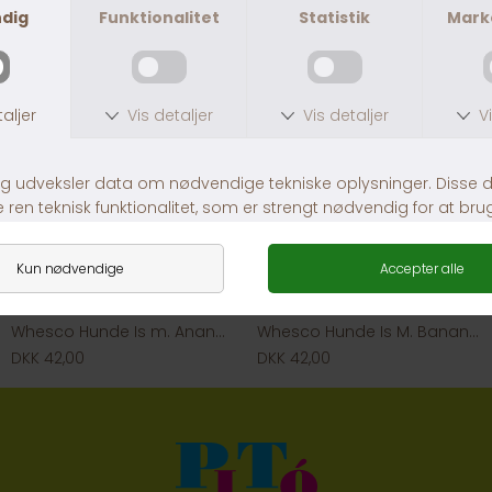
Whesco Hunde Is m. Ananas & Gulerod
Whesco Hunde Is M. Banan & Vanilje
DKK 42,00
DKK 42,00