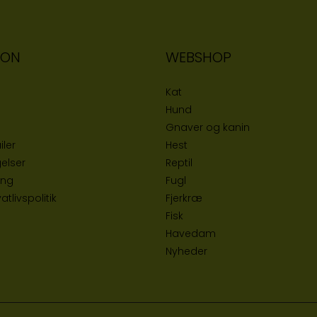
ION
WEBSHOP
Kat
Hund
Gnaver og kanin
iler
Hest
elser
Reptil
ing
Fugl
tlivspolitik
Fjerkræ
Fisk
Havedam
Nyheder