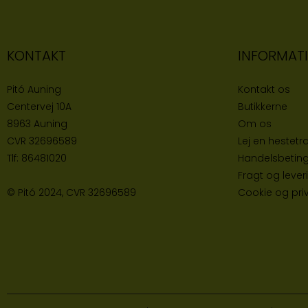
KONTAKT
INFORMAT
Pitó Auning
Kontakt os
Centervej 10A
Butikke
rne
8963 Auning
Om os
CVR
32696589
Lej en hestetra
Tlf:
86481020
Handelsbeting
Fragt og lever
© Pitó 2024, CVR
32696589
Cookie og priva