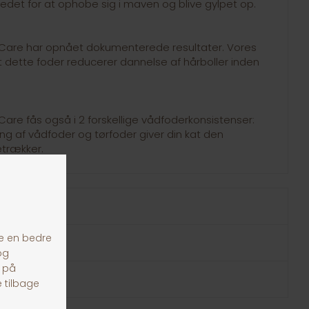
edet for at ophobe sig i maven og blive gylpet op.
 Care har opnået dokumenterede resultater. Vores
t dette foder reducerer dannelse af hårboller inden
Care fås også i 2 forskellige vådfoderkonsistenser:
ing af vådfoder og tørfoder giver din kat den
etrækker.