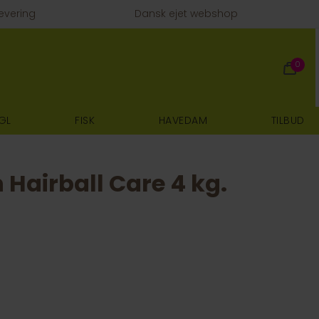
evering
Dansk ejet webshop
0
GL
FISK
HAVEDAM
TILBUD
 Hairball Care 4 kg.