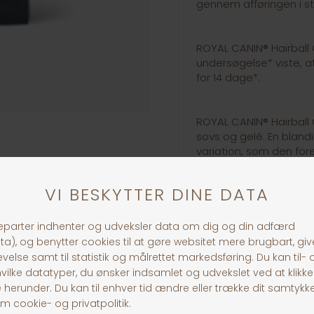
gennem afføringen i st
ROYAL CANIN® Hairball
undersøgelse* viste, a
for 14 dage*.
ROYAL CANIN® Hairball 
sovs og gelé. En bland
variation, som den for
30 dages returret
Fragt fra 39,-
1-3 dages levering