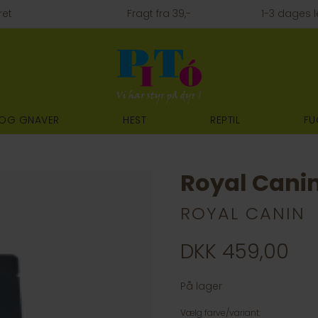
ret
Fragt fra 39,-
1-3 dages l
 OG GNAVER
HEST
REPTIL
FU
Royal Canin
ROYAL CANIN
DKK 459,00
På lager
Vælg farve/variant: