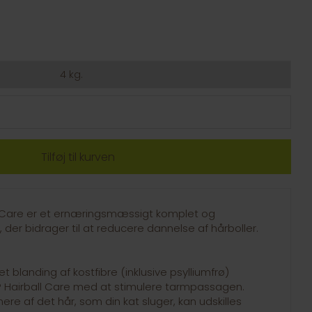
4 kg.
 Care er et ernæringsmæssigt komplet og
 der bidrager til at reducere dannelse af hårboller.
t blanding af kostfibre (inklusive psylliumfrø)
 Hairball Care med at stimulere tarmpassagen.
re af det hår, som din kat sluger, kan udskilles