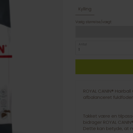
Kylling
Vælg størrelse/vægt:
Antal
ROYAL CANIN® Hairball
afbalanceret fuldfoder,
Takket være en tilpasse
bidrager ROYAL CANIN®
Dette kan betyde, at me