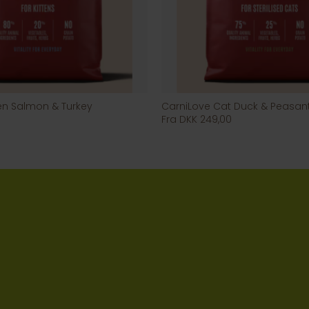
ten Salmon & Turkey
CarniLove Cat Duck & Peasan
Fra DKK 249,00