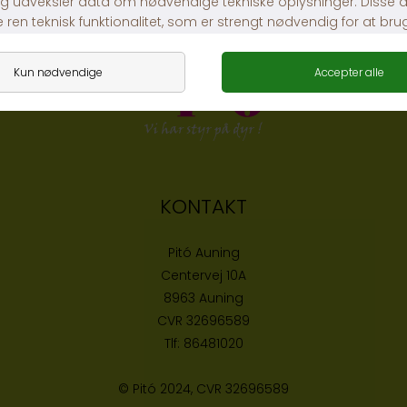
KONTAKT
Pitó Auning
Centervej 10A
8963 Auning
CVR
32696589
Tlf:
86481020
© Pitó 2024, CVR
32696589