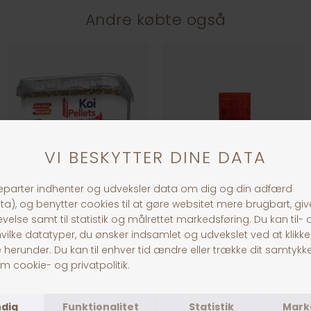
Andre købte også
Colombo Koi
Frost blisterpak Røde myggelarver
Fra DKK 139,00
DKK 30,00