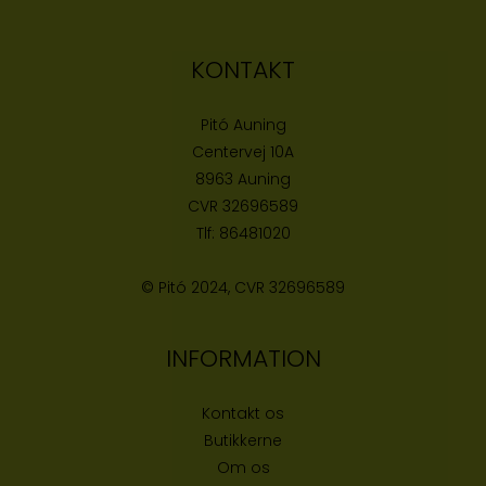
KONTAKT
Pitó Auning
Centervej 10A
8963 Auning
CVR
32696589
Tlf:
86481020
© Pitó 2024, CVR
32696589
INFORMATION
Kontakt os
Butikke
rne
Om os