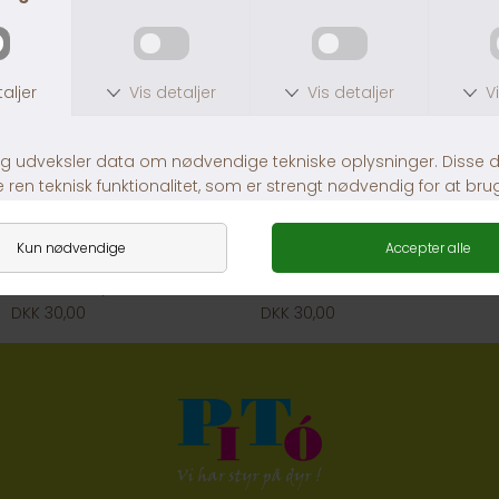
Frost Blisterpak Discus Life Intensive Red
Discus Life Basic *frosne* 100 g.
DKK 30,00
DKK 30,00