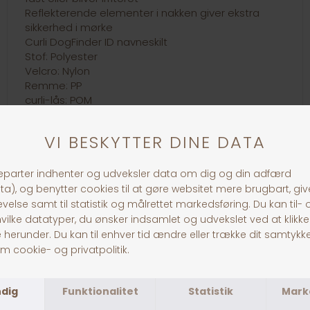
Reflekterende elementer i nakken giver ekstra
sikkerhed i mørke
Curli DogFinder ID navneskilt
Stof: Polyester
Velcro: Nylon
Remme: PP
curli-lås: POM
30 dages returret
Fragt fra 39,-
1-3 dages levering
Andre købte også