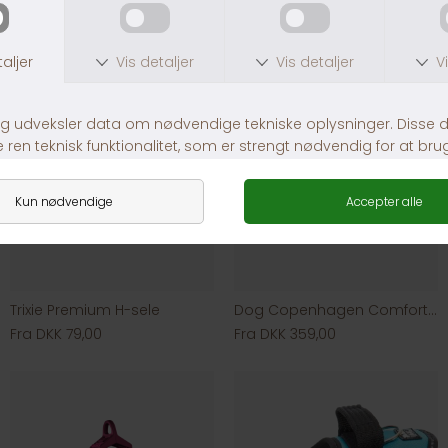
Trixie Premium H-sele
Dog Copenhagen Comfort Walk Air Wild Rose
Fra DKK 79,00
Fra DKK 359,00