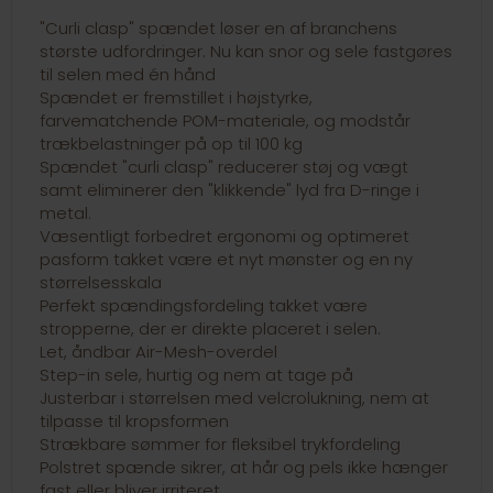
"Curli clasp" spændet løser en af branchens
største udfordringer. Nu kan snor og sele fastgøres
til selen med én hånd
Spændet er fremstillet i højstyrke,
farvematchende POM-materiale, og modstår
trækbelastninger på op til 100 kg
Spændet "curli clasp" reducerer støj og vægt
samt eliminerer den "klikkende" lyd fra D-ringe i
metal.
Væsentligt forbedret ergonomi og optimeret
pasform takket være et nyt mønster og en ny
størrelsesskala
Perfekt spændingsfordeling takket være
stropperne, der er direkte placeret i selen.
Let, åndbar Air-Mesh-overdel
Step-in sele, hurtig og nem at tage på
Justerbar i størrelsen med velcrolukning, nem at
tilpasse til kropsformen
Strækbare sømmer for fleksibel trykfordeling
Polstret spænde sikrer, at hår og pels ikke hænger
fast eller bliver irriteret