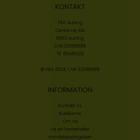
KONTAKT
Pitó Auning
Centervej 10A
8963 Auning
CVR
32696589
Tlf:
86481020
© Pitó 2024, CVR
32696589
INFORMATION
Kontakt os
Butikke
rne
Om os
Lej en hestetrailer
Handelsbetingelser