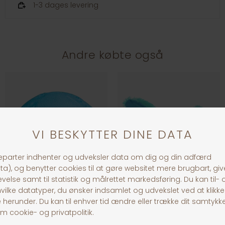
1-3 dages levering
Andre købte også
Jolly Paw Snackbold
Dogman Plys Kanin 18 cm, Blå