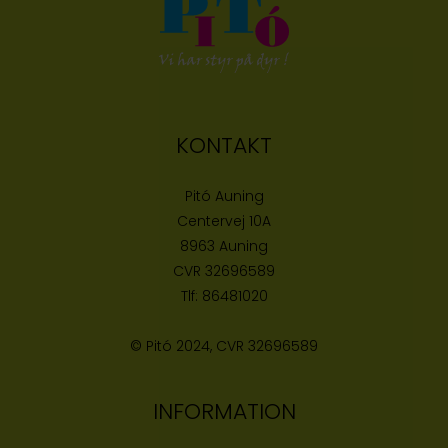
KONTAKT
Pitó Auning
Centervej 10A
8963 Auning
CVR
32696589
Tlf:
86481020
© Pitó 2024, CVR
32696589
INFORMATION