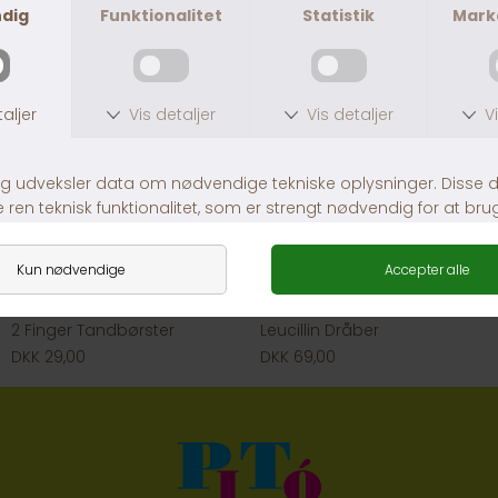
2 Finger Tandbørster
Leucillin Dråber
DKK 29,00
DKK 69,00