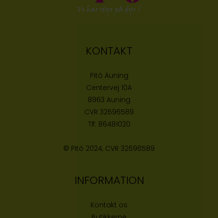
KONTAKT
Pitó Auning
Centervej 10A
8963 Auning
CVR
32696589
Tlf:
86481020
© Pitó 2024, CVR
32696589
INFORMATION
Kontakt os
Butikke
rne