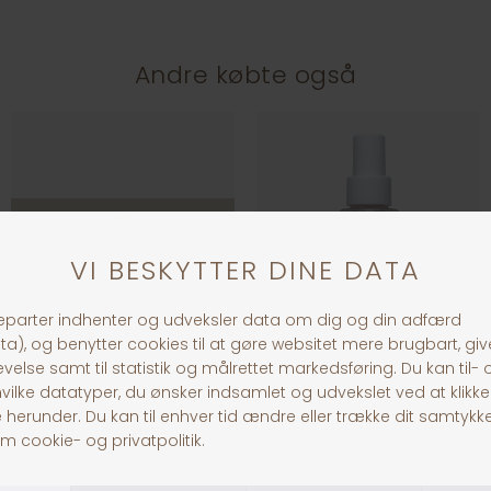
Andre købte også
Grooming Glove
B&B Deluxe Pelsolie
DKK 59,00
DKK 169,00