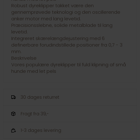
Robust dyreklipper takket være den
gennemprøvede teknologi og den oscillerende
anker motor med lang levetid.
Præcisionsslebne, solide metalblade til lang
levetid.
Integreret skærelængdejustering med 6
definerbare forudindstillede positioner fra 0,7 - 3
mm.
Beskrivelse
Vores populære dyreklipper til fuld klipning af små
hunde med let pels
30 dages returret
Fragt fra 39,-
1-3 dages levering