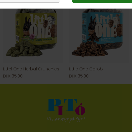
Littel One Herbal Crunchies
Little One Carob
DKK 35,00
DKK 35,00