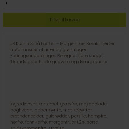
JR Kornfri Små hjerter – Morgenfrue: Kornfri hjerter
med masser af urter og grøntsager.
Fodringsanbefalinger: Beregnet som snacks.
Tilskudsfoder til alle gnavere og dværgkaniner.
Ingredienser: ærtemel, græsfrø, majroeblade,
boghvede, pebermynte, mælkebøtter,
brændenælder, gulerødder, persille, hampfrø,
hørfrø, fennikelfrø, morgenfruer 1,2%, sorte
spidskommenfrø, stivelse.