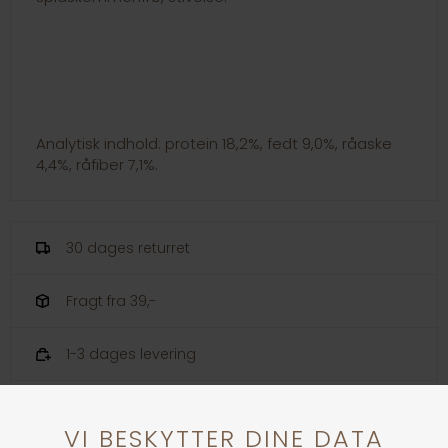
Analytisk indhold: protein 18,2%, fedt 9,0%, råaske
4,4%, råfiber 7,1%.
30 dages returret
Fragt fra 39,-
1-3 dages levering