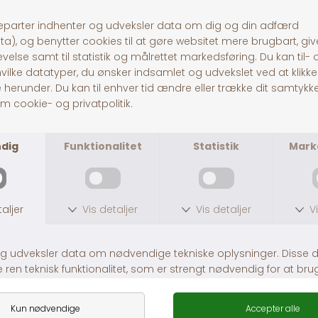
Andre købte også
JR Farm Baby Gulerødder
Little One Dried Carrots
DKK 39,00
DKK 39,00