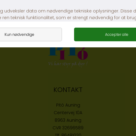
Littel One Herbal Crunchies
Little One Carob
DKK 35,00
DKK 35,00
KONTAKT
Pitó Auning
Centervej 10A
8963 Auning
CVR
32696589
Tlf:
86481020