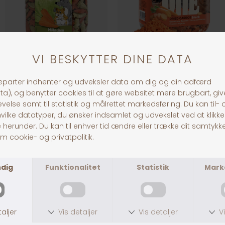
JR Farm Baby Gulerødder
Little One Dried Carrots
DKK 39,00
DKK 39,00