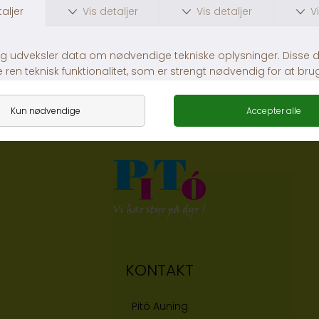
Chinchillasand 1500 g
VJA Hampstrøelse 15 kg
DKK 35,00
DKK 199,00
KONTAKT
Pitó Auning