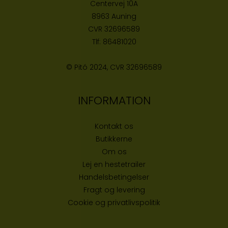
Centervej 10A
8963 Auning
CVR
32696589
Tlf:
86481020
© Pitó 2024, CVR
32696589
INFORMATION
Kontakt os
Butikke
rne
Om os
Lej en hestetrailer
Handelsbetingelser
Fragt og levering
Cookie og privatlivspolitik