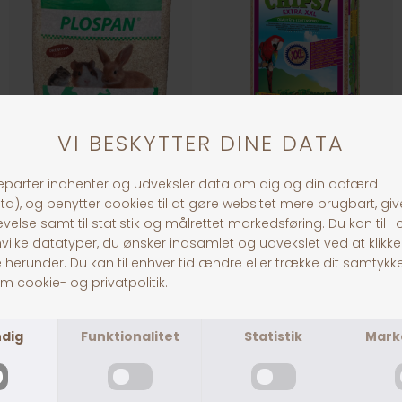
Plospan Spåner
Chipsi bøgeflis str. M
DKK 49,00
DKK 199,00