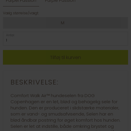
Purpel Passion
Purple Passion
Vælg størrelse/vægt:
M
Antal
BESKRIVELSE:
Comfort Walk Air™ hundeselen fra DOG
Copenhagen er en let, blød og behagelig sele for
hunden. Den er produceret i slidstærke materialer,
som er vand- og smudsafvisende, Selen har en
blød åndbar postring for øget komfort hos hunden.
Selen er let at indstille, både omkring brystet og