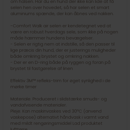
om halsen. Har du en hund der ikke kan lide at få
selen hen over hovedet, så har selen et smart
aluminiums spænde, der kan åbnes ved nakken.
-Comfort Walk air selen er kendetegnet ved at
være en robust hverdags sele, som ikke på nogen
måde hæmmer hundens bevægelser.
- Selen er rigtig nem at indstille, så den passer til
lige præcis din hund, der er justerings muligheder
både omkring brystet og omkring nakken.
- Der er en D-ring både på ryggen og foran på
brystet til fastgørelse af linen
Effektiv 3M™ refleks-trim for øget synlighed i de
mørke timer
Materiale: Produceret i slidstærke smuds- og
vandafvisende materialer.
Pleje: Kan maskinvaskes ved 30ºC (anvend
vaskepose) alternativt håndvask i varmt vand
med mildt rengøringsmiddel Lad produktet
lufttørre