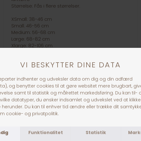
Størrelse: Fås i flere størrelser.
XSmall: 38-46 cm
Small: 46-56 cm
Medium: 56-68 cm
Large: 68-82 cm
Xlarge: 82-106 cm
30 dages returret
Fragt fra 39,-
1-3 dages levering
Andre købte også