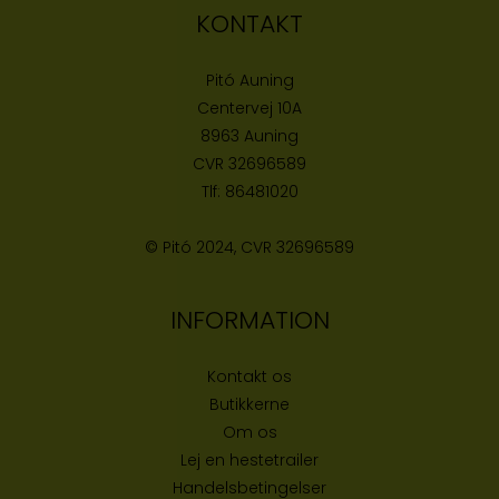
KONTAKT
Pitó Auning
Centervej 10A
8963 Auning
CVR
32696589
Tlf:
86481020
© Pitó 2024, CVR
32696589
INFORMATION
Kontakt os
Butikke
rne
Om os
Lej en hestetrailer
Handelsbetingelser