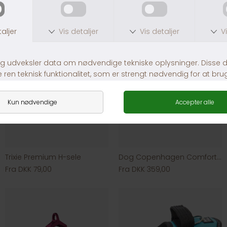
Trixie Premium H-sele
Dog Copenhagen Comfort Walk Air Wild Rose
Fra DKK 79,00
Fra DKK 359,00