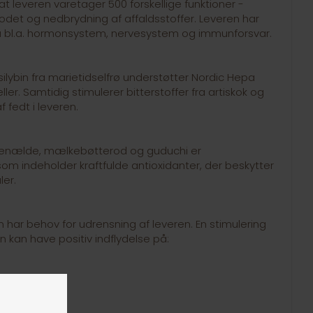
at leveren varetager 500 forskellige funktioner -
blodet og nedbrydning af affaldsstoffer. Leveren har
på bl.a. hormonsystem, nervesystem og immunforsvar.
silybin fra marietidselfrø understøtter Nordic Hepa
ler. Samtidig stimulerer bitterstoffer fra artiskok og
 fedt i leveren.
enælde, mælkebøtterod og guduchi er
som indeholder kraftfulde antioxidanter, der beskytter
ler.
 har behov for udrensning af leveren. En stimulering
n kan have positiv indflydelse på:
ove