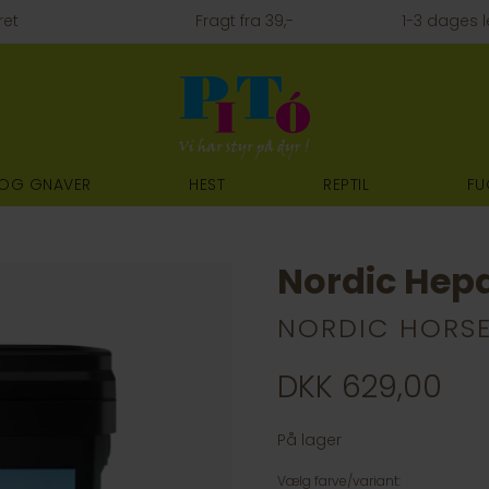
ret
Fragt fra 39,-
1-3 dages l
 OG GNAVER
HEST
REPTIL
FU
Nordic Hepa 
NORDIC HORS
DKK 629,00
På lager
Vælg farve/variant: