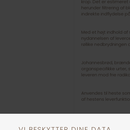
krop. Det er estimeret 
herunder filtrering af 
indirekte indflydelse 
Med et højt indhold af 
nydannelsen af levercel
røllike nedbrydningen af
Johannesbrød, brænd
organspecifikke urter, 
leveren mod frie radika
Anvendes til heste som
af hestens leverfunktio
vævsregenerering
hudproblemer
lamellerne i hestens h