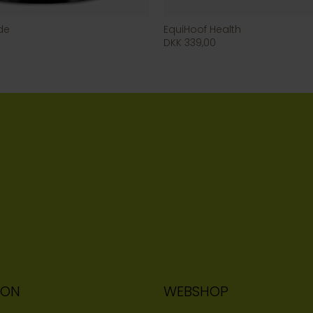
de
EquiHoof Health
DKK 339,00
ION
WEBSHOP