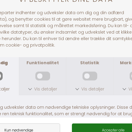
antioxidant niveau i h
insulinfølsomhed
hormonelle problemer
immunforsvaret
nervesystemet
30 dages returret
Fragt fra 39,-
1-3 dages levering