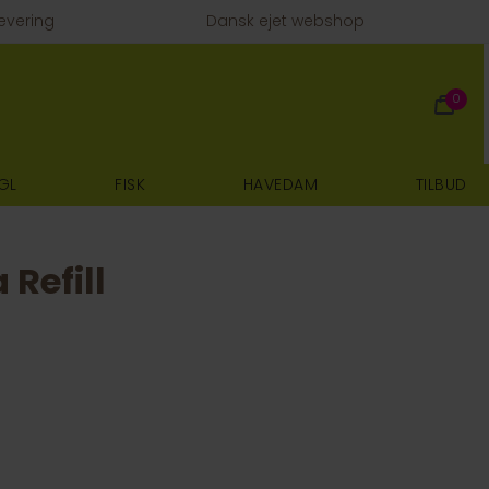
evering
Dansk ejet webshop
0
GL
FISK
HAVEDAM
TILBUD
Refill
E