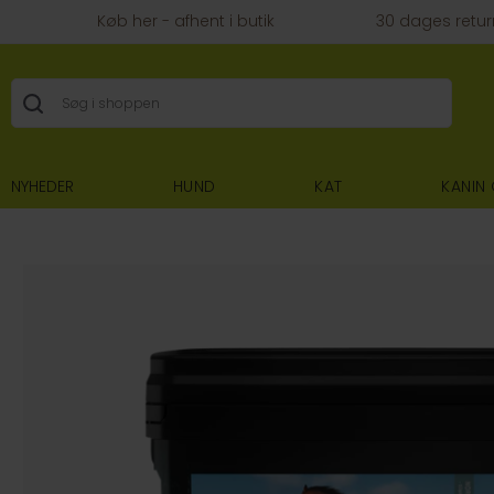
Køb her - afhent i butik
30 dages retur
NYHEDER
HUND
KAT
KANIN