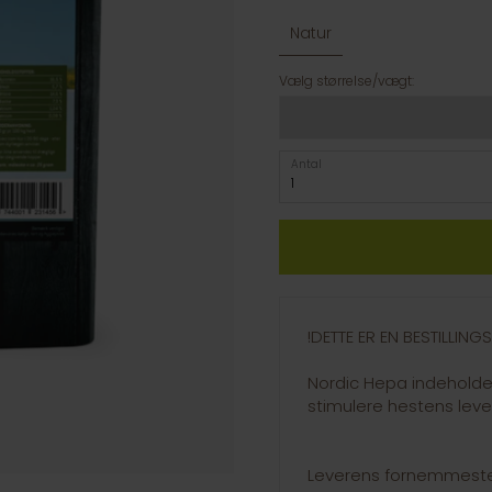
Natur
Vælg størrelse/vægt:
Antal
!DETTE ER EN BESTILLIN
Nordic Hepa indeholder
stimulere hestens leve
Leverens fornemmeste 