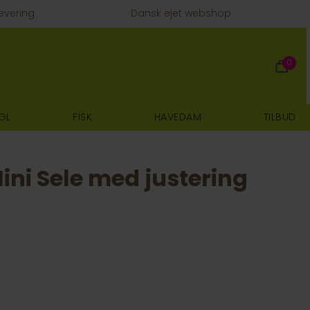
evering
Dansk ejet webshop
0
GL
FISK
HAVEDAM
TILBUD
ini Sele med justering