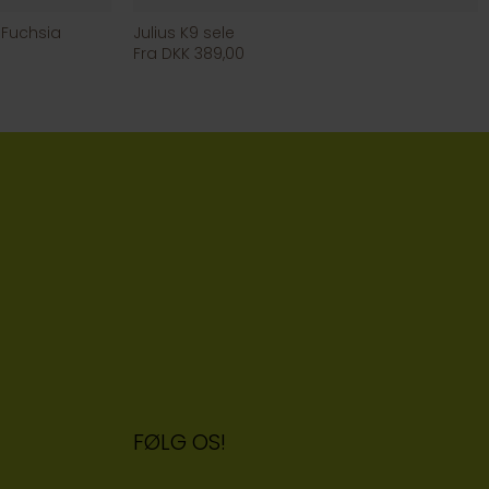
 Fuchsia
Julius K9 sele
Fra DKK 389,00
FØLG OS!