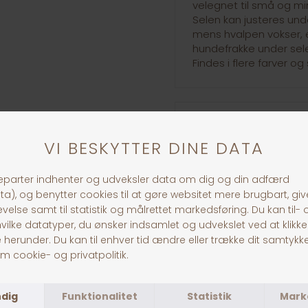
velegnet til små og m
Selen kan justeres und
mens hvalpen vokser, el
hundefrakke under sel
Findes i flere farver og 
30 dages returret
Fragt fra 39,-
1-3 dages levering