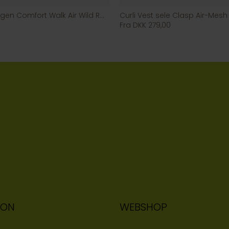
Dog Copenhagen Comfort Walk Air Wild Rose
Curli Vest sele Clasp Air-Mesh
Fra DKK 279,00
ION
WEBSHOP