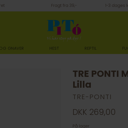
ret
Fragt fra 39,-
1-3 dages l
 OG GNAVER
HEST
REPTIL
FU
TRE PONTI M
Lilla
TRE-PONTI
DKK 269,00
På lager