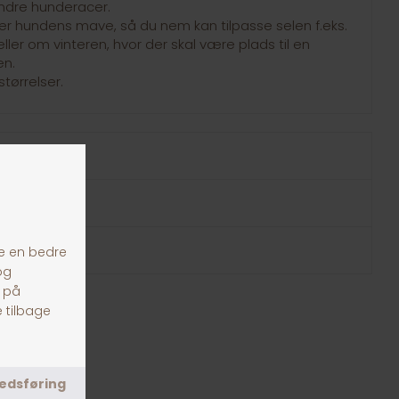
indre hunderacer.
er hundens mave, så du nem kan tilpasse selen f.eks.
ler om vinteren, hvor der skal være plads til en
en.
størrelser.