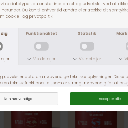
CarniLove Lamb & Wild Boar (Dåse)
CarniLove Duck & Pheasant (Dåse)
DKK 38,00
DKK 38,00