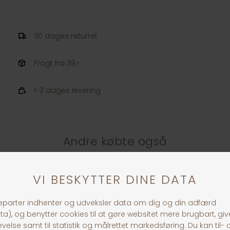
30 dages returret
Fragt fra 39,-
1-3 dages levering
Andre købte også