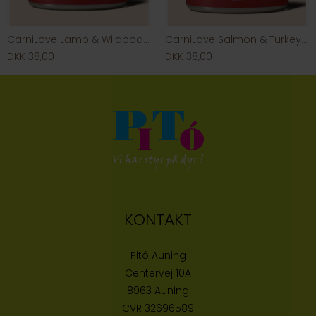
CarniLove Lamb & Wildboar (Dåse)
CarniLove Salmon & Turkey (Dåse)
DKK 38,00
DKK 38,00
KONTAKT
Pitó Auning
Centervej 10A
8963 Auning
CVR
32696589