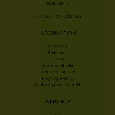
Tlf:
86481020
© Pitó 2024, CVR
32696589
INFORMATION
Kontakt os
Butikke
rne
Om os
Lej en hestetrailer
Handelsbetingelser
Fragt og levering
Cookie og privatlivspolitik
WEBSHOP
Kat