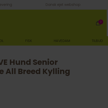
evering
Dansk ejet webshop
0
GL
FISK
HAVEDAM
TILBUD
IVE Hund Senior
All Breed Kylling