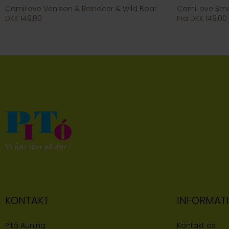
CarniLove Venison & Reindeer & Wild Boar
CarniLove Sma
DKK 149,00
Fra DKK 149,00
KONTAKT
INFORMAT
Pitó Auning
Kontakt os