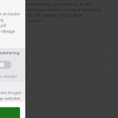
ceret foderforarbejdning og produktion, er det
første funktionelle Super Premium foder til hunde og
iotika. ProBiotic LIVE sælges i dag i talrige
ops rundt om i verden.