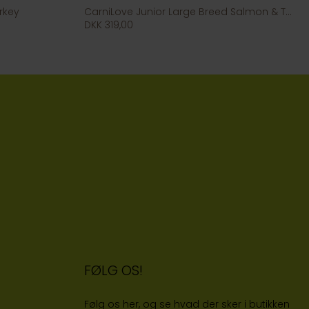
rkey
CarniLove Junior Large Breed Salmon & Turkey
DKK 319,00
FØLG OS!
Følg os her, og se hvad der sker i butikken