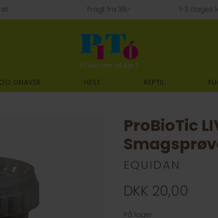
ret
Fragt fra 39,-
1-3 dages l
 OG GNAVER
HEST
REPTIL
FU
ProBioTic L
Smagsprøve 
EQUIDAN
DKK 20,00
På lager