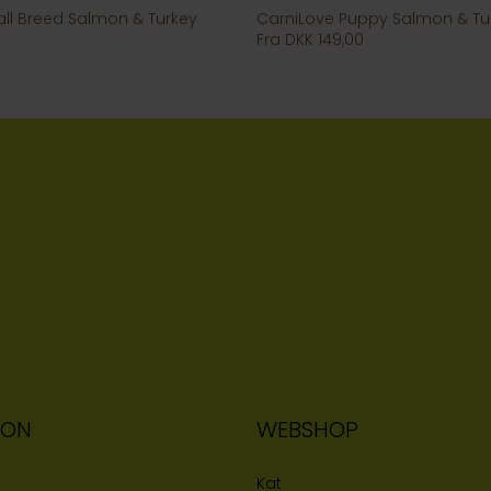
ll Breed Salmon & Turkey
CarniLove Puppy Salmon & Tu
Fra DKK 149,00
ION
WEBSHOP
Kat