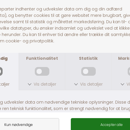
dyrevelfærd samt avan
lykkedes at skabe det 
katte indeholdende prob
dyreklinikker og pet sh
30 dages returret
Fragt fra 39,-
1-3 dages levering
ANDRE KØBTE OGSÅ