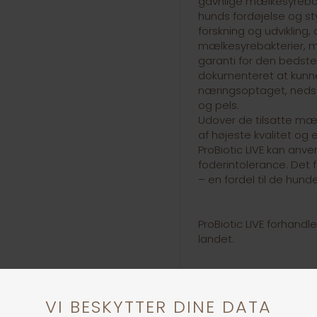
gavnlige mælkesyrebakte
hunds fordøjelse og s
forskning og udvikling, 
mælkesyrebakterier, m
garanti for den bedste 
dokumenteret at kunne
næringsoptaget, nedsæ
og pels.
Udover de tilsatte mæl
af højeste kvalitet og 
ProBiotic LIVE kan anv
foderintolerance. Det 
– en fordel til de hunde
ProBiotic LIVE forhandl
landet.
Bacterfield er en tysk
om at skabe en unik seri
samarbejde med interna