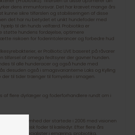
rier (Probiotika). Tilførslen af disse optimerer din
tyrker dens immunforsvar. Det har krævet mange års
at kunne sikre tilførslen og stabiliseringen af disse
en det har nu betydet et unikt hundefoder med
hjælp til din hunds velfærd. Probiotika er
 støtte hundens fordøjelse, optimere
tte risikoen for foderintolerancer og forbedre hud
kesyrebakterier, er ProBiotic LIVE baseret på råvarer
en tilførsel af omega fedtsyrer der gavner hunden.
endes til alle hunderacer og også hunde med
fås desuden også i smagsvarianterne Laks og Kylling
 der til tider trænger til fornyelse i smagen.
es af flere dyrlæger og foderforhandlere rundt om i
 baseret virksomhed der startede i 2006 med visionen
e af probiotisk foder til kæledyr. Efter flere års
tionale specialister i ernæring, probiotika,