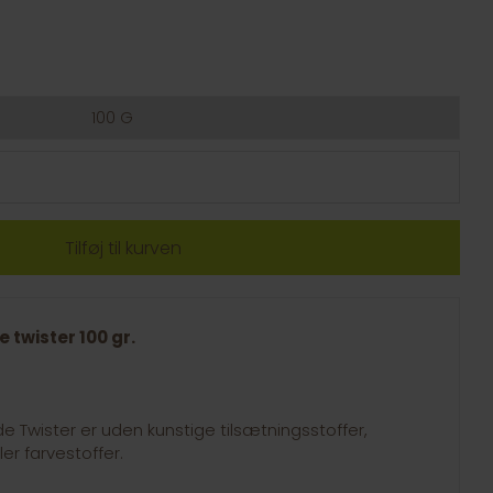
100 G
 twister 100 gr.
 Twister er uden kunstige tilsætningsstoffer,
er farvestoffer.