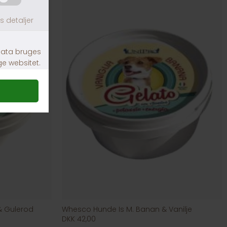
& Gulerod
Whesco Hunde Is M. Banan & Vanilje
DKK 42,00