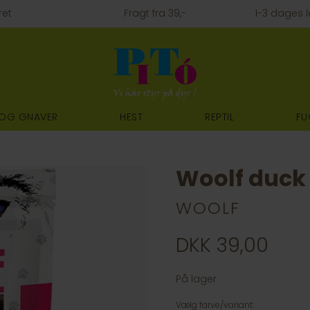
ret
Fragt fra 39,-
1-3 dages l
 OG GNAVER
HEST
REPTIL
FU
Woolf duck 
WOOLF
DKK 39,00
På lager
Vælg farve/variant: