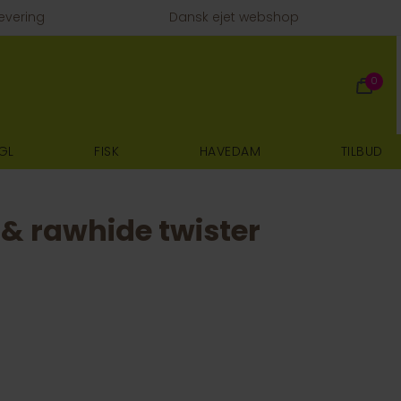
evering
Dansk ejet webshop
0
GL
FISK
HAVEDAM
TILBUD
& rawhide twister