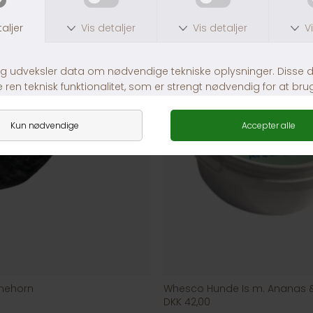
mehorn
Whesco Hunde Is m. Ananas 
DKK 42,00