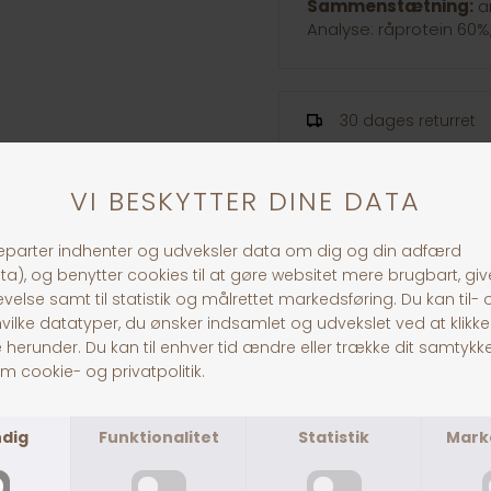
Sammenstætning:
an
Analyse: råprotein 60%,
30 dages returret
Fragt fra 39,-
1-3 dages levering
ANDRE KØBTE OGSÅ