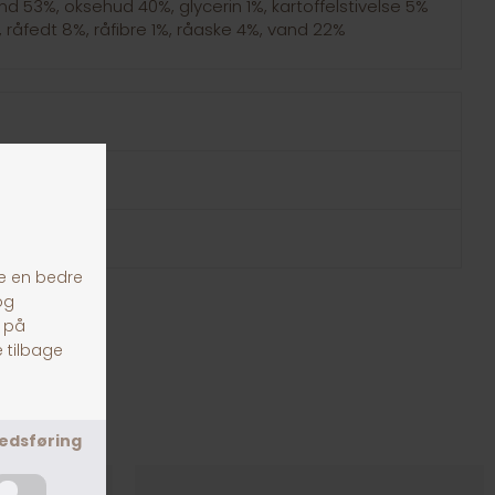
d 53%, oksehud 40%, glycerin 1%, kartoffelstivelse 5%
 råfedt 8%, råfibre 1%, råaske 4%, vand 22%