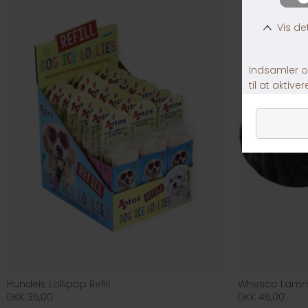
Hundeis Lollipop Refill
Whesco Lam
DKK 35,00
DKK 45,00