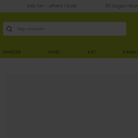
Køb her - afhent i butik
30 dages retur
NYHEDER
HUND
KAT
KANIN