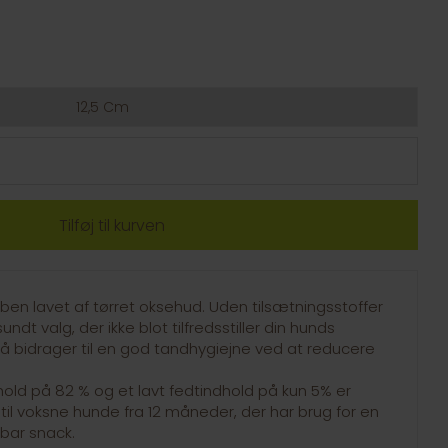
12,5 Cm
eben lavet af tørret oksehud. Uden tilsætningsstoffer
undt valg, der ikke blot tilfredsstiller din hunds
å bidrager til en god tandhygiejne ved at reducere
hold på 82 % og et lavt fedtindhold på kun 5% er
til voksne hunde fra 12 måneder, der har brug for en
bar snack.