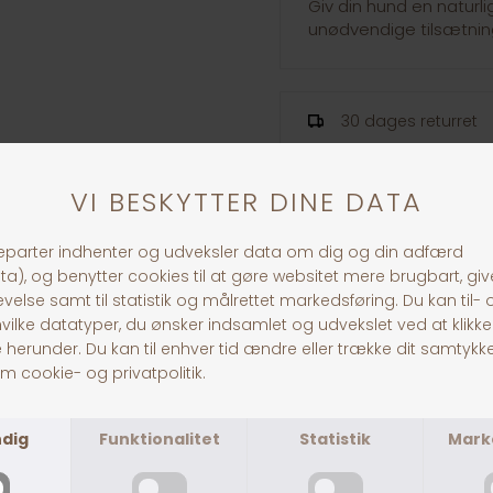
Giv din hund en natur
unødvendige tilsætning
30 dages returret
Fragt fra 39,-
1-3 dages levering
ANDRE KØBTE OGSÅ