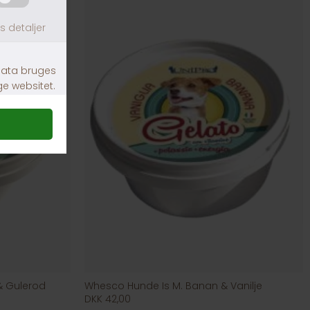
& Gulerod
Whesco Hunde Is M. Banan & Vanilje
DKK 42,00