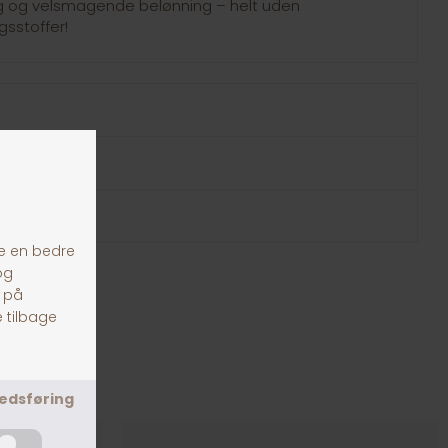
lig og velsmagende belønning – helt uden
sstoffer!