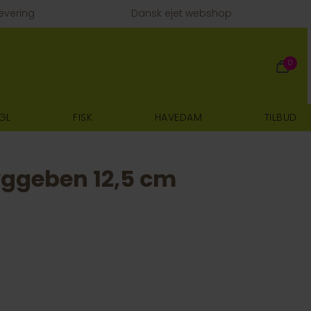
evering
Dansk ejet webshop
0
GL
FISK
HAVEDAM
TILBUD
tyggeben 12,5 cm