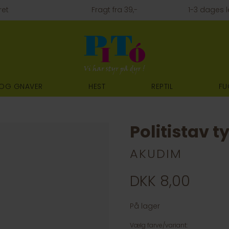
ret
Fragt fra 39,-
1-3 dages l
 OG GNAVER
HEST
REPTIL
FU
Politistav 
AKUDIM
DKK 8,00
På lager
Vælg farve/variant: