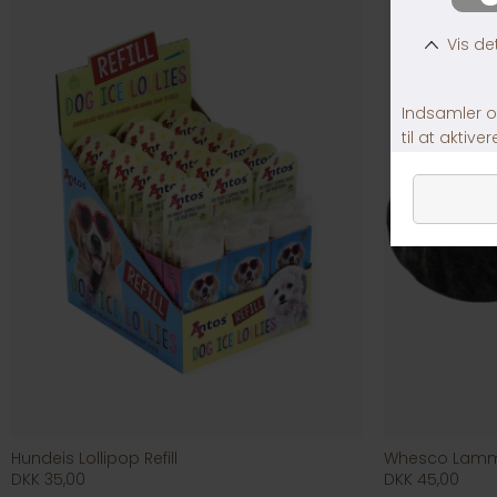
Hundeis Lollipop Refill
Whesco Lam
DKK 35,00
DKK 45,00