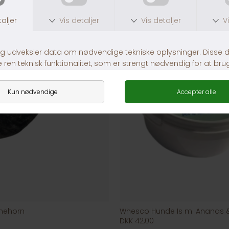
mehorn
Whesco Hunde Is m. Ananas 
DKK 42,00