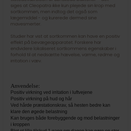
siges at Cleopatra ikke kun plejede sin krop med
sortkommen, men indtog det også som
lægemiddel - og kurerede dermed sine
mavesmerter.
Studier har vist at sortkommen kan have en positiv
effekt på bevægeapparatet. Forskere har
endvidere lokaliseret sortkommens egenskaber i
forhold til at nedsætte hævelse, varme, rødme og
irritation i væv.
Anvendelse:
Positiv virkning ved irritation i luftvejene
Positiv virkning på hud og hår
Ved hårde præstationskrav, så hesten bedre kan
klare den øgede belastning
Kan bruges både forebyggende og mod belastninger
i kroppen
Blot et lille tilskud 1 gang om dagen kan gøre en stor