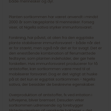
både mennesker og dyr.
Planten sortkommen har været anvendt i mindst
2000 år som lægeplante til mennesker. Forsøg
viser, at Nigella sativa styrker immunforsvaret.
Forskning, har påvist, at olien fra den egyptiske
plante stabiliserer immunforsvaret - både når det
er for stærkt, men også når det er for svagt. Det er
den enestående kombination af flerumættede
fedtsyrer, som planten indeholder, der gør hele
forskellen. Hvis immunforsvaret producerer for få
antistoffer, kan sortkommen være med til at
mobiliserer forsvaret. Dog er det vigtigt at huske
på at det kun er egyptisk sortkommen - Nigella
sativa, der besidder de beskrevne egenskaber.
Overproduktion af antistoffer, fx ved irritation i
luftvejene, bliver bremset. Desuden virker
sortkommen udrensende og forebygger
tilstedeværelsen af uønskede bakterier – det