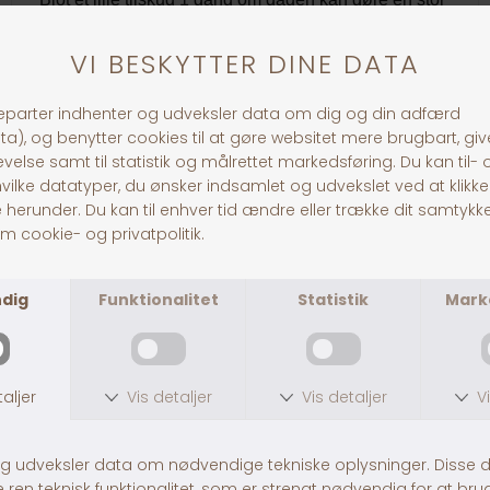
forskel for hestens vitalitet
Opbevaring og holdbarhed:
Da Nordic Horse produkterne er 100% naturlige og
uden tilsætningsstoffer, er den korrekte
opbevaring vigtig for holdbarheden. Nordic
Sortkommen Pellets bør opbevares tørt, køligt og
ikke i direkte sollys - gerne i en lukket beholder.
Undgå helst at foderet har en lang liggetid i
stalden inden det anvendes.
30 dages returret
Fragt fra 39,-