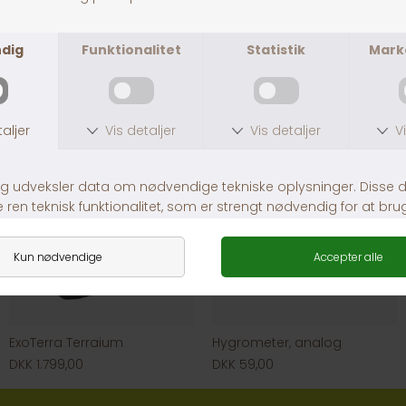
Lampe med skærm og keramiskfatning
ExoTerra Lampeholder
DKK 399,00
DKK 179,00
ExoTerra Terraium
Hygrometer, analog
DKK 1.799,00
DKK 59,00