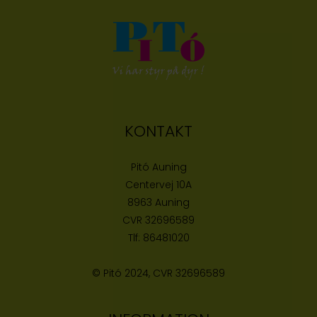
KONTAKT
Pitó Auning
Centervej 10A
8963 Auning
CVR
32696589
Tlf:
86481020
© Pitó 2024, CVR
32696589