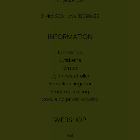
Tlf:
86481020
© Pitó 2024, CVR
32696589
INFORMATION
Kontakt os
Butikke
rne
Om os
Lej en hestetrailer
Handelsbetingelser
Fragt og levering
Cookie og privatlivspolitik
WEBSHOP
Kat