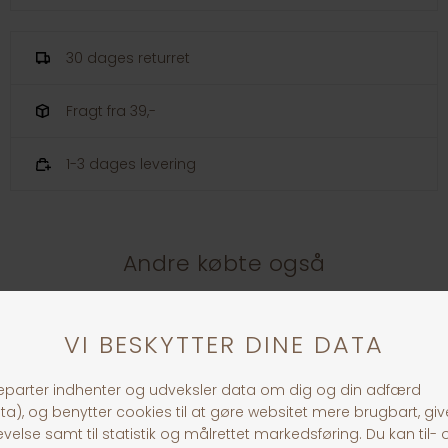
30 dages returret
Fragt fra 39,-
1-3 dages levering
Andre købte også