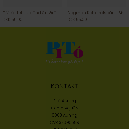
DM Kattehalsbånd Siri Grå
Dogman Kattehalsbånd Siri, lilla
DKK 55,00
DKK 55,00
KONTAKT
Pitó Auning
Centervej 10A
8963 Auning
CVR
32696589