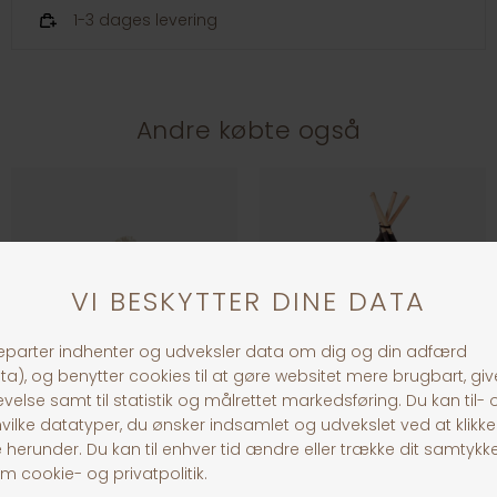
1-3 dages levering
Andre købte også
Katte Iglo
Tippi