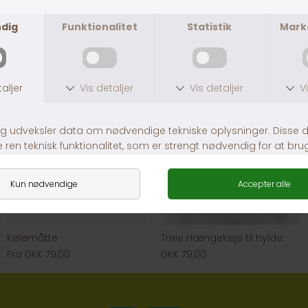
DKK 119,00
DKK 219,00
Kølemåtte
Trixie Hængekøje til hylde
Fra DKK 79,00
DKK 79,00