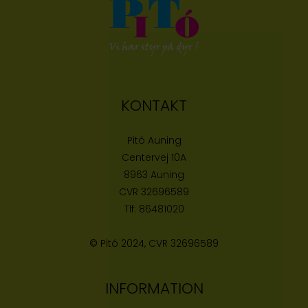
KONTAKT
Pitó Auning
Centervej 10A
8963 Auning
CVR
32696589
Tlf:
86481020
© Pitó 2024, CVR
32696589
INFORMATION