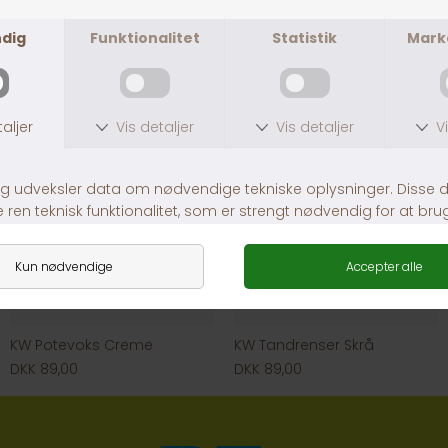
DKK 269,00
DKK 379,00
KW Potevoks Creme
KW Tandrenser Skrå
DKK 89,00
DKK 89,00