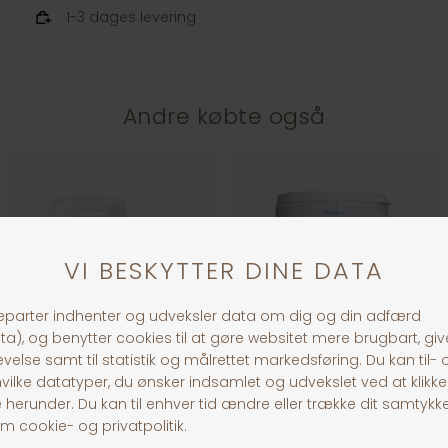
1-3 dages levering
Andre købte også
Anibio Tarm-Probiotic kapsler
Mobility For Dogs