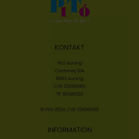
KONTAKT
Pitó Auning
Centervej 10A
8963 Auning
CVR
32696589
Tlf:
86481020
© Pitó 2024, CVR
32696589
INFORMATION