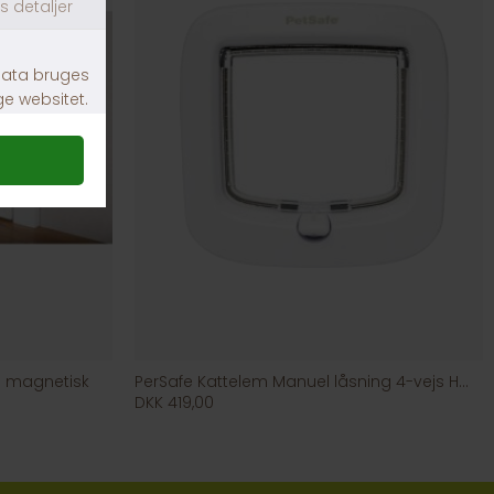
m magnetisk
PerSafe Kattelem Manuel låsning 4-vejs Hvid
DKK 419,00