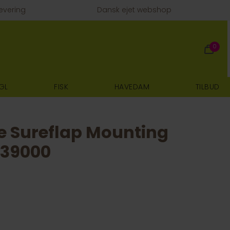
evering
Dansk ejet webshop
0
GL
FISK
HAVEDAM
TILBUD
e Sureflap Mounting
K39000