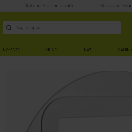
Køb her - afhent i butik
30 dages retur
NYHEDER
HUND
KAT
KANIN