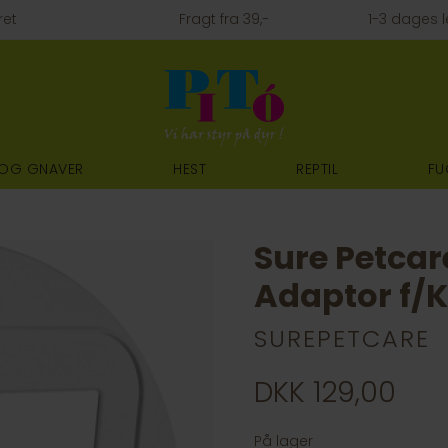
ret
Fragt fra 39,-
1-3 dages l
 OG GNAVER
HEST
REPTIL
FU
Sure Petcar
Adaptor f/
SUREPETCARE
DKK 129,00
På lager