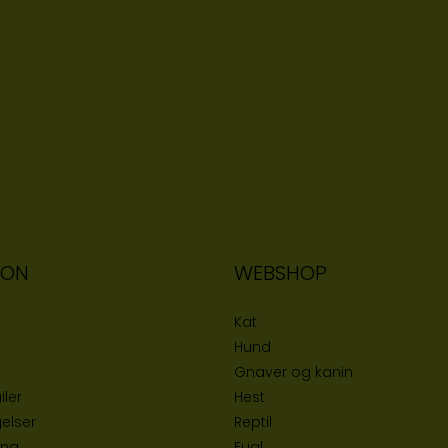
ION
WEBSHOP
Kat
Hund
Gnaver og kanin
iler
Hest
elser
Reptil
ing
Fugl