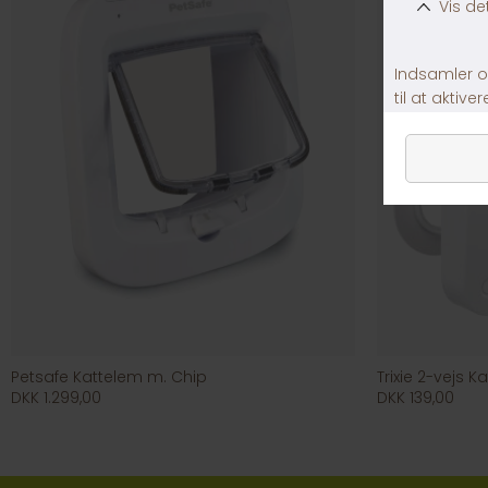
Petsafe Kattelem m. Chip
Trixie 2-vejs K
DKK 1.299,00
DKK 139,00