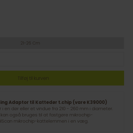
21-26 Cm
ing Adaptor til
Kattedør t.chip (vare
K39000)
 i en dør eller et vindue fra 210 - 260 mm i diameter.
an også bruges til at fastgøre mikrochip-
alScan mikrochip-kattelemmen i en væg.