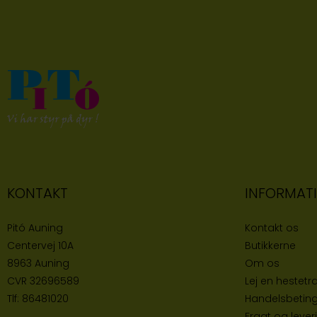
KONTAKT
INFORMAT
Pitó Auning
Kontakt os
Centervej 10A
Butikke
rne
8963 Auning
Om os
CVR
32696589
Lej en hestetra
Tlf:
86481020
Handelsbeting
Fragt og lever