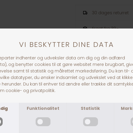
30 dages returret
Fragt fra 39,-
1-3 dages levering
ANDRE KØBTE OGSÅ