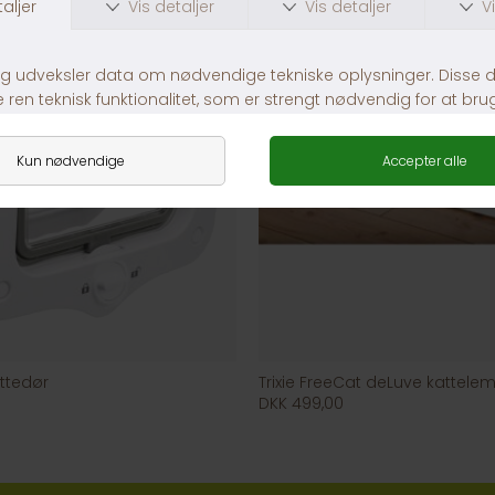
attedør
Trixie FreeCat deLuve kattele
DKK 499,00