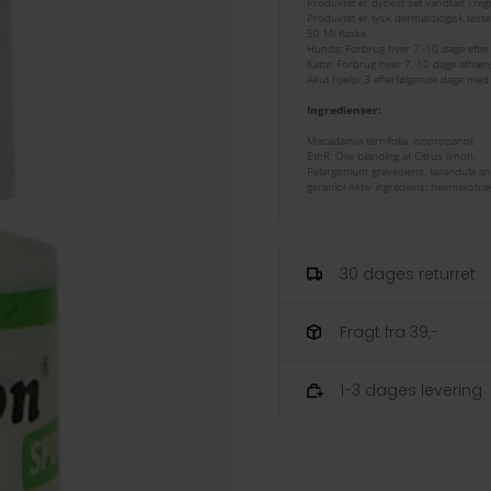
Produktet er dybest set vandtæt i reg
Produktet er tysk dermatologisk testet
50 Ml flaske
Hunde: Forbrug hver 7.-10 dage efter 
Katte: Forbrug hver 7. 10 dage afhængi
Akut hjælp: 3 efterfølgende dage med e
Ingredienser:
Macadamia ternifolia, isopropanol,
EthR. Olie blanding af Citrus limon,
Pelargonium graveolens, lavandula ang
geraniol Aktiv ingrediens: neemekstrak
30 dages returret
Fragt fra 39,-
1-3 dages levering