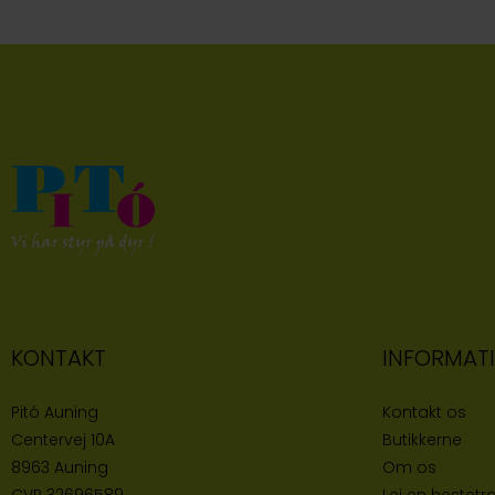
KONTAKT
INFORMAT
Pitó Auning
Kontakt os
Centervej 10A
Butikke
rne
8963 Auning
Om os