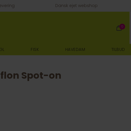
evering
Dansk ejet webshop
0
GL
FISK
HAVEDAM
TILBUD
flon Spot-on