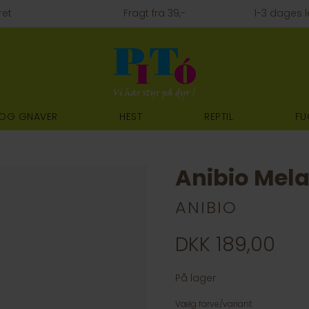
ret
Fragt fra 39,-
1-3 dages l
 OG GNAVER
HEST
REPTIL
FU
Anibio Mela
ANIBIO
DKK 189,00
På lager
Vælg farve/variant: