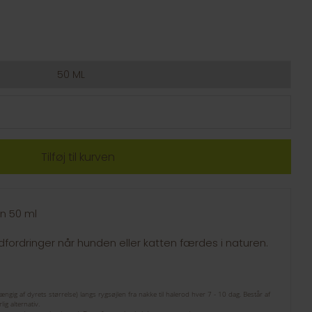
50 ML
n 50 ml
fordringer når hunden eller katten færdes i naturen.
gig af dyrets størrelse) langs rygsøjlen fra nakke til halerod hver 7 - 10 dag. Består af
ig alternativ.