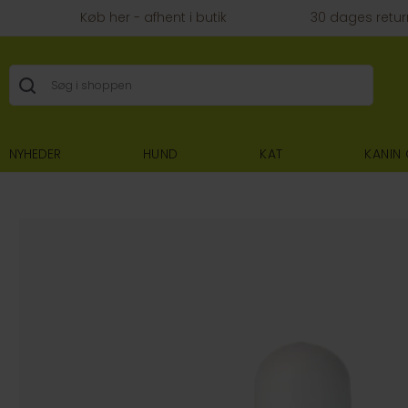
Køb her - afhent i butik
30 dages retur
NYHEDER
HUND
KAT
KANIN