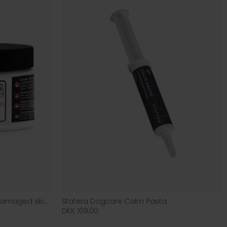
Biogance Repairing Cream (damaged skin)
Statera Dogcare Calm Pasta
DKK 109,00