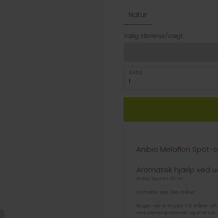
Natur
Vælg størrelse/vægt:
Antal
Anibio Melaflon Spot-o
Aromatisk hjælp ved ud
Anibio Spot-on 50 ml.
Aromatisk pels Deo dråber
Bruges ved at dryppe 1-6 dråber (afhæn
rene planteingredienser, og er et naturl