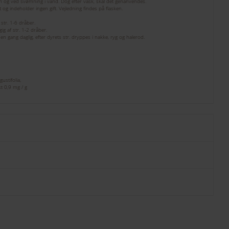
n og ved svømning i vand. Dog efter vask, skal det genanvendes.
 og indeholder ingen gift. Vejledning findes på flasken.
str. 1-6 dråber.
g af str. 1-2 dråber.
n gang daglig, efter dyrets str. dryppes i nakke, ryg og halerod.
ustifolia,
t 0,9 mg / g