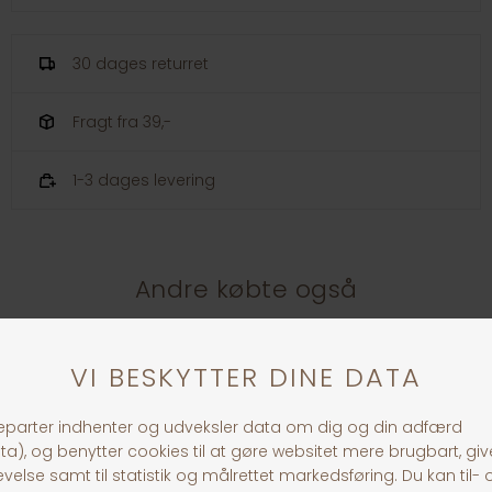
30 dages returret
Fragt fra 39,-
1-3 dages levering
Andre købte også