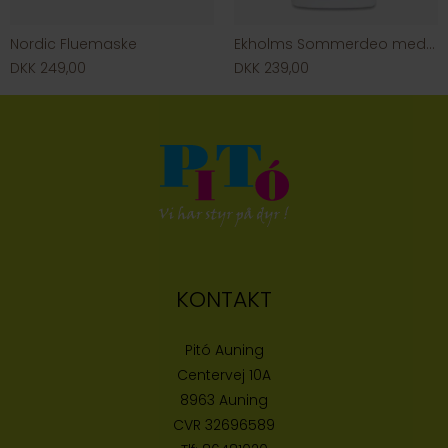
Nordic Fluemaske
Ekholms Sommerdeo med tjære 750 ml.
DKK 249,00
DKK 239,00
KONTAKT
Pitó Auning
Centervej 10A
8963 Auning
CVR
32696589