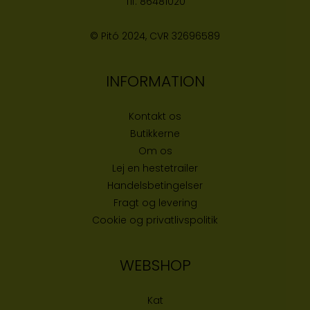
Tlf:
86481020
© Pitó 2024, CVR
32696589
INFORMATION
Kontakt os
Butikke
rne
Om os
Lej en hestetrailer
Handelsbetingelser
Fragt og levering
Cookie og privatlivspolitik
WEBSHOP
Kat