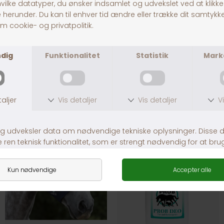
Catago Insekt Maske
Fluepandebånd
DKK 149,00
DKK 49,00