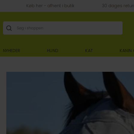
Køb her - afhent i butik
30 dages retur
NYHEDER
HUND
KAT
KANIN