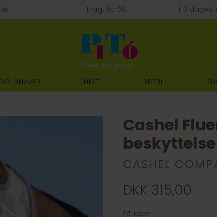
ret
Fragt fra 39,-
1-3 dages l
 OG GNAVER
HEST
REPTIL
FU
Cashel Flu
beskyttelse
CASHEL COMP
DKK 315,00
På lager