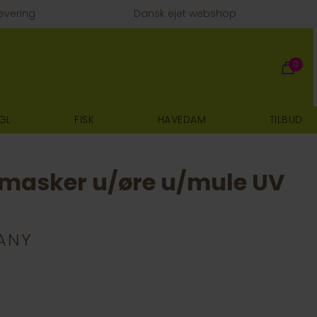
evering
Dansk ejet webshop
0
GL
FISK
HAVEDAM
TILBUD
emasker u/øre u/mule UV
ANY