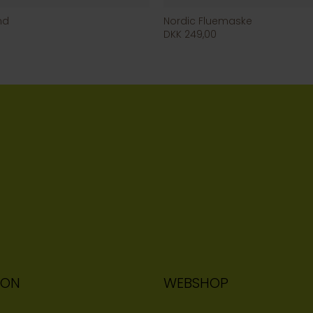
nd
Nordic Fluemaske
DKK 249,00
ION
WEBSHOP