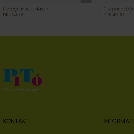
Catago Insekt Maske
Fluepandebå
DKK 149,00
DKK 49,00
KONTAKT
INFORMAT