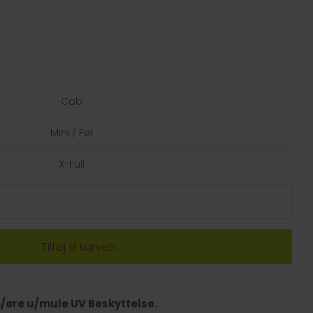
Cob
Mini / Føl
X-Full
øre u/mule UV Beskyttelse.