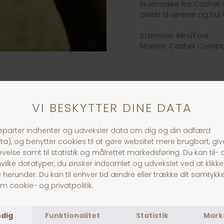
Fluemaske fra Cashel
plads til øjnene og hul 
Størrelse: Mini/Foal
Mærke: Cashel Comp
30 dages returret
Fragt fra 39,-
1-3 dages levering