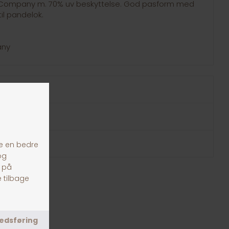
 Company m. 70% uv beskyttelse. God pasform med
til pandelok.
any