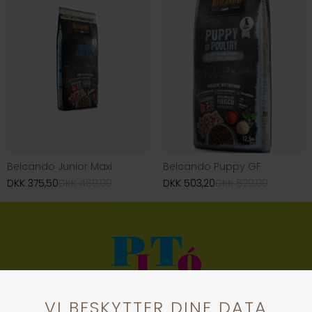
Belcando Junior Maxi
Belcando Puppy GF
DKK 375,50
DKK 469,00
DKK 503,20
DKK 629,00