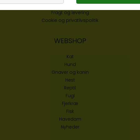
Handelsbetingelser
Fragt og levering
Cookie og privatlivspolitik
WEBSHOP
Kat
Hund
Gnaver og kanin
Hest
Reptil
Fugl
Fjerkræ
Fisk
Havedam
Nyheder