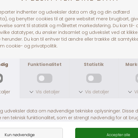
KONTAKT
Pitó Auning
Centervej 10A
8963 Auning
CVR
32696589
Tlf:
86481020
© Pitó 2024, CVR
32696589
INFORMATION
Kontakt os
Butikke
rne
Om os
Lej en hestetrailer